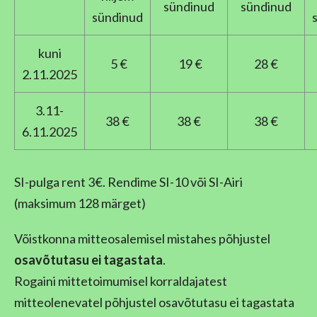
sündinud
sündinud
sündinud
kuni
5 €
19 €
28 €
2.11.2025
3.11-
38 €
38 €
38 €
6.11.2025
SI-pulga rent 3€. Rendime SI-10 või SI-Airi
(maksimum 128 märget)
Võistkonna mitteosalemisel mistahes põhjustel
osavõtutasu ei tagastata
.
Rogaini mittetoimumisel korraldajatest
mitteolenevatel põhjustel osavõtutasu ei tagastata