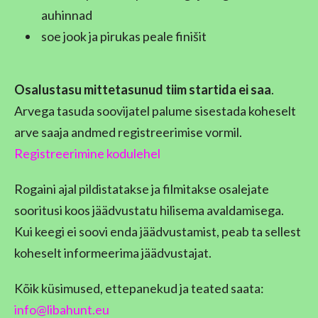
auhinnad
soe jook ja pirukas peale finišit
Osalustasu mittetasunud tiim startida ei saa
.
Arvega tasuda soovijatel palume sisestada koheselt
arve saaja andmed registreerimise vormil.
Registreerimine kodulehel
Rogaini ajal pildistatakse ja filmitakse osalejate
sooritusi koos jäädvustatu hilisema avaldamisega.
Kui keegi ei soovi enda jäädvustamist, peab ta sellest
koheselt informeerima jäädvustajat.
Kõik küsimused, ettepanekud ja teated saata:
info@libahunt.eu