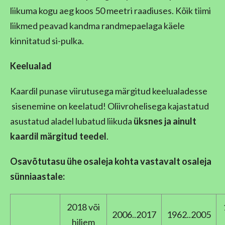
liikuma kogu aeg koos 50 meetri raadiuses. Kõik tiimi
liikmed peavad kandma randmepaelaga käele
kinnitatud si-pulka.
Keelualad
Kaardil punase viirutusega märgitud keelualadesse
sisenemine on keelatud! Oliivrohelisega kajastatud
asustatud aladel lubatud liikuda
üksnes ja ainult
kaardil märgitud teedel
.
Osavõtutasu ühe osaleja kohta vastavalt osaleja
sünniaastale:
2018 või
2006..2017
1962..2005
hiljem