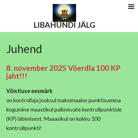
LIBAHUNDI JÄLG
Juhend
8. november 2025 Võerdla
100 KP
jaht!!!
Võistluse eesmärk
on kontrollaja jooksul maksimaalse punktisumma
kogumine maastikul paiknevate kontrollpunktide
(KP) läbimisest. Maaasikul on kokku 100
kontrollpunkti!