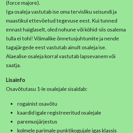
(force majore).
Iga osaleja vastutab ise oma tervisliku seisundi ja
maastikul ettevõetud tegevuse eest. Kui tunned
ennast haiglaselt, oled nohune või köhid-siis osalema
tulla ei tohi! Võimalike õnnetusjuhtumite ja nende
tagajärgede eest vastutab ainult osaleja ise.
Alaealise osaleja korral vastutab lapsevanem või
saatja.
Lisainfo
Osavõtutasu 1-le osalejale sisaldab:
rogainist osavõtu
kaardid igale registreeritud osalejale
paremusjärjestus
kolmele parimale punktikogujale igas klassis