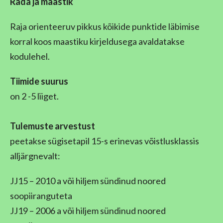
Rada ja
maastik
Raja orienteeruv pikkus kõikide punktide läbimise
korral koos maastiku kirjeldusega avaldatakse
kodulehel.
Tiimide suurus
on 2 -5 liiget.
Tulemuste arvestust
peetakse sügisetapil 15-s erinevas võistlusklassis
alljärgnevalt:
JJ15 – 2010 a või hiljem sündinud noored
soopiiranguteta
JJ19 – 2006 a või hiljem sündinud noored