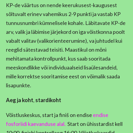
KP-de väärtus on nende keerukusest-kaugusest
sõltuvalt erinev vahemikus 2-9 punkti ja vastab KP
tunnusnumbri kümnelisele kohale. Läbitavate KP-de
arv, valik ja läbimise järjekord on iga võistkonna poolt
vabalt valitav (valikorienteerumine), va juhtudel kui
reeglid sätestavad teisiti. Maastikul on mõni
mehitamata kontrollpunkt, kus saab sooritada
meeskondlikke või individuaalseid lisaülesandeid,
mille korrektse sooritamise eest on võimalik saada
lisapunkte.
Aeg
ja koht
,
stardikoht
Võistluskeskus, start ja finiš on endise
endise
fosforiidi kaevanduse alal
.
Start on ühisstardist kell
10:00, finishi kontrollaeg 16:00. Võistluskaardid