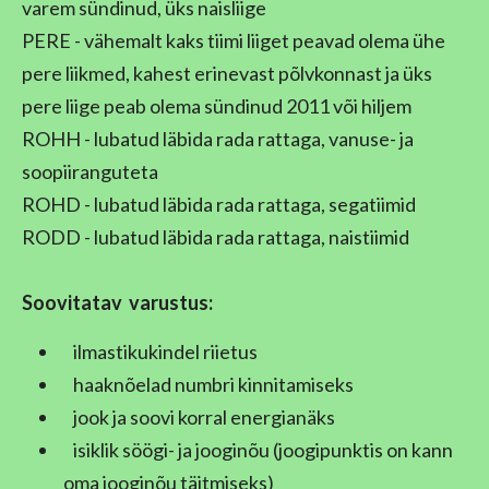
varem sündinud, üks naisliige
PERE - vähemalt kaks tiimi liiget peavad olema ühe
pere liikmed, kahest erinevast põlvkonnast ja üks
pere liige peab olema sündinud 2011 või hiljem
ROHH - lubatud läbida rada rattaga, vanuse- ja
soopiiranguteta
ROHD - lubatud läbida rada rattaga, segatiimid
RODD - lubatud läbida rada rattaga, naistiimid
Soovitatav
varustus:
ilmastikukindel riietus
haaknõelad numbri kinnitamiseks
jook ja soovi korral energianäks
isiklik söögi- ja jooginõu (joogipunktis on kann
oma jooginõu täitmiseks)