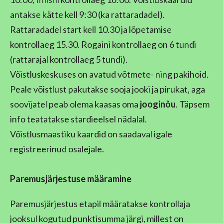
antakse kätte kell 9:30 (ka rattaradadel).
Rattaradadel start kell 10.30 ja lõpetamise
kontrollaeg 15.30. Rogaini kontrollaeg on 6 tundi
(rattarajal kontrollaeg 5 tundi).
Võistluskeskuses on avatud võtmete- ning pakihoid.
Peale võistlust pakutakse sooja jooki ja pirukat, aga
soovijatel peab olema kaasas oma
jooginõu
. Täpsem
info teatatakse stardieelsel nädalal.
Võistlusmaastiku kaardid on saadaval igale
registreerinud osalejale.
P
aremusjärjestuse määramine
Paremusjärjestus etapil määratakse kontrollaja
jooksul kogutud punktisumma järgi, millest on