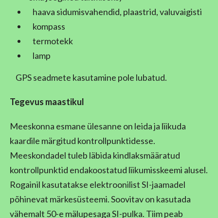
haava sidumisvahendid, plaastrid, valuvaigisti
kompass
termotekk
lamp
GPS seadmete kasutamine pole lubatud.
Tegevus maastikul
Meeskonna esmane ülesanne on leida ja liikuda
kaardile märgitud kontrollpunktidesse.
Meeskondadel tuleb läbida kindlaksmääratud
kontrollpunktid endakoostatud liikumisskeemi alusel.
Rogainil kasutatakse elektroonilist SI-jaamadel
põhinevat märkesüsteemi. Soovitav on kasutada
vähemalt 50-e mälupesaga SI-pulka. Tiim peab