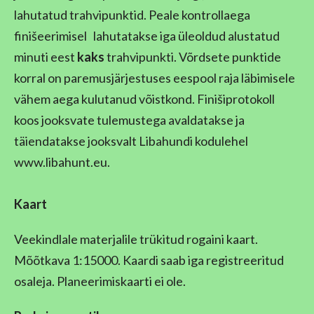
lahutatud trahvipunktid. Peale kontrollaega
finišeerimisel lahutatakse iga üleoldud alustatud
minuti eest
kaks
trahvipunkti. Võrdsete punktide
korral on paremusjärjestuses eespool raja läbimisele
vähem aega kulutanud võistkond. Finišiprotokoll
koos jooksvate tulemustega avaldatakse ja
täiendatakse jooksvalt Libahundi kodulehel
www.libahunt.eu.
Kaart
Veekindlale materjalile trükitud rogaini kaart.
Mõõtkava 1:15000. Kaardi saab iga registreeritud
osaleja. Planeerimiskaarti ei ole.