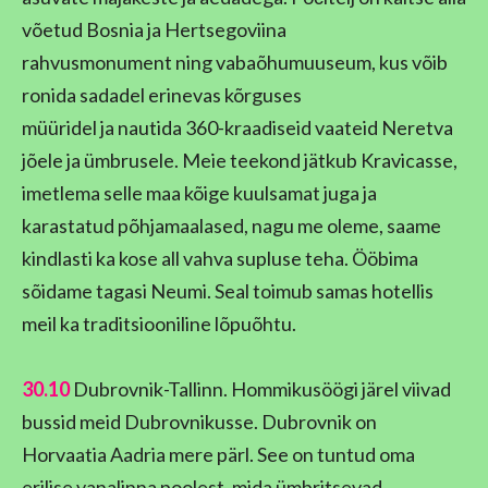
võetud Bosnia ja Hertsegoviina
rahvusmonument ning vabaõhumuuseum, kus võib
ronida sadadel erinevas kõrguses
müüridel ja nautida 360-kraadiseid vaateid Neretva
jõele ja ümbrusele. Meie teekond jätkub Kravicasse,
imetlema selle maa kõige kuulsamat juga ja
karastatud põhjamaalased, nagu me oleme, saame
kindlasti ka kose all vahva supluse teha. Ööbima
sõidame tagasi Neumi. Seal toimub samas hotellis
meil ka traditsiooniline lõpuõhtu.
30.10
Dubrovnik-Tallinn. Hommikusöögi järel viivad
bussid meid Dubrovnikusse. Dubrovnik on
Horvaatia Aadria mere pärl. See on tuntud oma
erilise vanalinna poolest, mida ümbritsevad