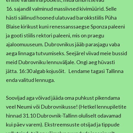
16. sajandil valminud massiivsed kivimüürid. Selle
hästi säilinud hooned ulatuvad barokkstiilis Püha
Blaise kirikust kuni renessanssaegse Sponza paleeni
ja gooti stiilis rektori paleeni, mis on praegu
ajaloomuuseum. Dubrovnikus jääb parasjagu vaba
aega linnaga tutvumiseks. Seejärel viivad meie bussid
meid Dubrovniku lennuväljale. Ongi aeg hüvasti
jätta. 16:30 algab kojusõit. Lendame tagasi Tallinna
enda valitud lennuga.
Soovijad aga võivad jääda oma puhkust pikendama
veel Neumi või Dubrovnikusse! (Hetkel lennupiletite
hinnad 31.10 Dubrovnik-Tallinn oluliselt odavamad
kui päev varem). Ekstreemsuste otsijad ja tippude