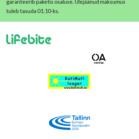
garanteerib paketis osaluse. Ülejäänud maksumus
tuleb tasuda 01.10-ks.