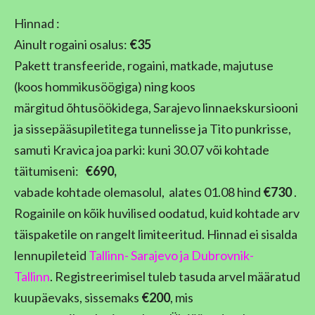
Hinnad :
Ainult rogaini osalus:
€35
Pakett transfeeride, rogaini, matkade, majutuse
(koos hommikusöögiga) ning koos
märgitud õhtusöökidega, Sarajevo linnaekskursiooni
ja sissepääsupiletitega tunnelisse ja Tito punkrisse,
samuti Kravica joa parki: kuni 30.07 või kohtade
täitumiseni:
€690,
vabade kohtade olemasolul, alates 01.08 hind
€730
.
Rogainile on kõik huvilised oodatud, kuid kohtade arv
täispaketile on rangelt limiteeritud. Hinnad ei sisalda
lennupileteid
Tallinn- Sarajevo ja Dubrovnik-
Tallinn
. Registreerimisel tuleb tasuda arvel määratud
kuupäevaks, sissemaks
€200
, mis