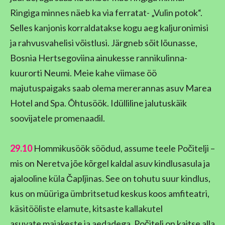
Ringiga minnes näeb ka via ferratat- „Vulin potok“.
Selles kanjonis korraldatakse kogu aeg kaljuronimisi
ja rahvusvahelisi võistlusi. Järgneb sõit lõunasse,
Bosnia Hertsegoviina ainukesse rannikulinna-
kuurorti Neumi. Meie kahe viimase öö
majutuspaigaks saab olema mererannas asuv Marea
Hotel and Spa. Õhtusöök. Idülliline jalutuskäik
soovijatele promenaadil.
29.10
Hommikusöök söödud, assume teele Počitelji –
mis on Neretva jõe kõrgel kaldal asuv kindlusasula ja
ajalooline küla Čapljinas. See on tohutu suur kindlus,
kus on müüriga ümbritsetud keskus koos amfiteatri,
käsitööliste elamute, kitsaste kallakutel
asuvate majakeste ja aedadega. Počitelj on kaitse alla