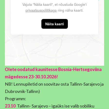
Vajuta "Näita kaarti", et nõustuda Google'i
privaatsuspoliitikaga
ning näha kaarti.
Näita kaarti
Olete oodatud kaunitesse Bosnia-Hertsegoviina
mägedesse 23-30.10.2026!
NB! Lennupiletid on soovitav osta Tallinn-Sarajevo ja
Dubrovnik-Tallinn)
Programm:
23.10
Tallinn- Sarajevo – igaüks ise valib sobiliku