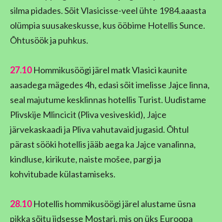
silma pidades. Sõit Vlasicisse-veel ühte 1984.aaasta
olümpia suusakeskusse, kus ööbime Hotellis Sunce.
Õhtusöök ja puhkus.
27.10
Hommikusöögi järel matk Vlasici kaunite
aasadega mägedes 4h, edasi sõit imelisse Jajce linna,
seal majutume kesklinnas hotellis Turist. Uudistame
Plivskije Mlincicit (Pliva vesiveskid), Jajce
järvekaskaadi ja Pliva vahutavaid jugasid. Õhtul
pärast sööki hotellis jääb aega ka Jajce vanalinna,
kindluse, kirikute, naiste mošee, pargi ja
kohvitubade külastamiseks.
28.10
Hotellis hommikusöögi järel alustame üsna
pikka sõitu iidsesse Mostari, mis on üks Euroopa