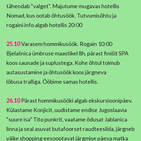
tähendab "valget". Majutume mugavas hotellis
Nomad, kus ootab õhtusöök. Tutvumisõhtu ja
rogaini info algab hotellis 20:00
25.10
Varasem hommikusöök. Rogain 10:00
Bjelašnica ümbruse maastikel 8h, pärast finišit SPA
koos saunade ja suplustega. Kohe õhtul toimub
autasustamine ja õhtusöök koos järgneva
lõbusa tralliga. Ööbime samas hotellis.
26.10
Pärast hommikusööki algab ekskursioonipäev.
Külastame Konjicit, uudistame endise Jugoslaavia
“suure isa” Tito punkrit, vaatame õdusat Jablanica
linna ja seal asuvat butafoorset raudteesilda, järgneb
väike shopping eesoootavat järgmise päeva matka