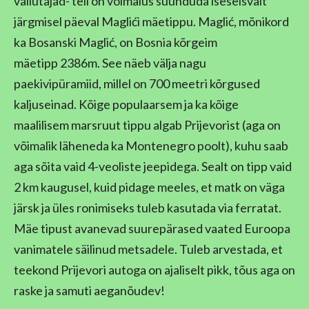
vallutajad- teil on võimalus suunduda iseseisvalt
järgmisel päeval Maglići mäetippu. Maglić, mõnikord
ka Bosanski Maglić, on Bosnia kõrgeim
mäetipp 2386m. See näeb välja nagu
paekivipüramiid, millel on 700 meetri kõrgused
kaljuseinad. Kõige populaarsem ja ka kõige
maalilisem marsruut tippu algab Prijevorist (aga on
võimalik läheneda ka Montenegro poolt), kuhu saab
aga sõita vaid 4-veoliste jeepidega. Sealt on tipp vaid
2 km kaugusel, kuid pidage meeles, et matk on väga
järsk ja üles ronimiseks tuleb kasutada via ferratat.
Mäe tipust avanevad suurepärased vaated Euroopa
vanimatele säilinud metsadele. Tuleb arvestada, et
teekond Prijevori autoga on ajaliselt pikk, tõus aga on
raske ja samuti aeganõudev!