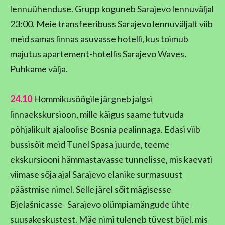
lennuühenduse. Grupp koguneb Sarajevo lennuväljal
23:00. Meie transfeeribuss Sarajevo lennuväljalt viib
meid samas linnas asuvasse hotelli, kus toimub
majutus apartement-hotellis Sarajevo Waves.
Puhkame välja.
24.10
Hommikusöögile järgneb jalgsi
linnaekskursioon, mille käigus saame tutvuda
põhjalikult ajaloolise Bosnia pealinnaga. Edasi viib
bussisõit meid Tunel Spasa juurde, teeme
ekskursiooni hämmastavasse tunnelisse, mis kaevati
viimase sõja ajal Sarajevo elanike surmasuust
päästmise nimel. Selle järel sõit mägisesse
Bjelašnicasse- Sarajevo olümpiamängude ühte
suusakeskustest. Mäe nimi tuleneb tüvest bijel, mis