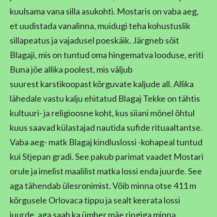
kuulsama vana silla asukohti. Mostaris on vaba aeg,
et uudistada vanalinna, muidugi teha kohustuslik
sillapeatus ja vajadusel poeskäik. Järgneb sõit
Blagaji, mis on tuntud oma hingematva looduse, eriti
Buna jõe allika poolest, mis väljub
suurest karstikoopast kõrguvate kaljude all. Allika
lähedale vastu kalju ehitatud Blagaj Tekke on tähtis
kultuuri- ja religioosne koht, kus siiani mõnel õhtul
kuus saavad külastajad nautida sufide rituaaltantse.
Vaba aeg- matk Blagaj kindluslossi -kohapeal tuntud
kui Stjepan gradi. See pakub parimat vaadet Mostari
orule ja imelist maalilist matka lossi enda juurde. See
aga tähendab ülesronimist. Võib minna otse 411 m
kõrgusele Orlovaca tippu ja sealt keerata lossi
juurde, aga saab ka ümber mäe ringiga minna.