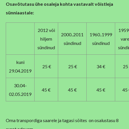
Osavõtutasu ühe osaleja kohta vastavalt võistleja
sünniaastale:
2012 või
1959 
2000..2011
1960..1999
hiljem
var
sündinud
sündinud
sündinud
sünd
kuni
25 €
25 €
34 €
25
29.04.2019
30.04-
45 €
45 €
45 €
45
02.05.2019
Oma transpordiga saarele ja tagasi sõites on osalustasu 8
eurot odavam.