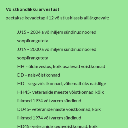
Võistkondlikku arvestust
peetakse kevadetapil 12 võistlusklassis alljärgnevalt:
JJ15 – 2004 a või hiljem sündinud noored
soopiiranguteta
JJ19 – 2000 a või hiljem sündinud noored
soopiiranguteta
HH – üldarvestus, kõik osalevad võistkonnad
DD – naisvõistkonnad
HD – segavõistkonnad, vähemalt üks naisliige
HH45- veteranide meeste võistkonnad, kõik
liikmed 1974 või varem sündinud
DD45- veteranide naiste võistkonnad, kõik
liikmed 1974 või varem sündinud
HD45- veteranide segavõistkonnad, kõik