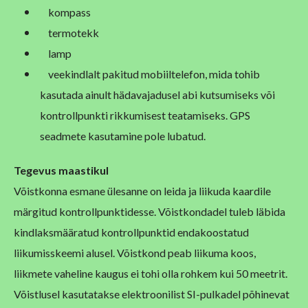
kompass
termotekk
lamp
veekindlalt pakitud mobiiltelefon, mida tohib
kasutada ainult hädavajadusel abi kutsumiseks või
kontrollpunkti rikkumisest teatamiseks. GPS
seadmete kasutamine pole lubatud.
Tegevus maastikul
Võistkonna esmane ülesanne on leida ja liikuda kaardile
märgitud kontrollpunktidesse. Võistkondadel tuleb läbida
kindlaksmääratud kontrollpunktid endakoostatud
liikumisskeemi alusel. Võistkond peab liikuma koos,
liikmete vaheline kaugus ei tohi olla rohkem kui 50 meetrit.
Võistlusel kasutatakse elektroonilist SI-pulkadel põhinevat