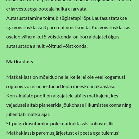
eriarvestusega ooteaja hulka ei arvata.
Autasustatamine toimub sügisetapi lõpul, autasustatakse
iga võistlusklassi 3 paremat võistkonda. Kui võistlusklassis
osaleb vähem kui 5 võistkonda, on korraldajatel õigus
autasustada ainult võitnud võistkonda.
Matkaklass
Matkaklass on mõeldud neile, kellel ei ole veel kogemusi
rogainis või ei õnnestunud leida meeskonnakaaslasi.
Korraldajate poolt on algajatele abiks matkajuht, kes
vajadusel aitab planeerida jõukohase liikumisteekonna ning
juhendab matka ajal.
SI-pulga kasutamine pole matkaklassis kohustuslik.
Matkaklassis paremusjärjestust ei peeta ega tulemusi