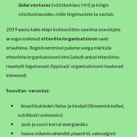
üldarvestuses
(võistlusklass HH) ja kõigis
võistlusklassides, mille tingimustele ta vastab.
2019 aasta kahe etapi kokkuvõttes suurima osavõtjate
arvuga osalenud
ettevõte/organisatsioon
saab
eriauhinna. Registreerimisel palume seega märkida
ettevõtte/organisatsiooni nimi (ainult antud ettevõttes
reaalselt tegutsevad /õppivad/ organisatsiooni kuuluvad
inimesed).
Soovitav
varustus:
ilmastikukindel riietus ja kindad (libisemiskindlad,
sobilikud ronimiseks)
jook ja soovi korral energianäks
haava sidumisvahendid, plaastrid, valuvaigisti