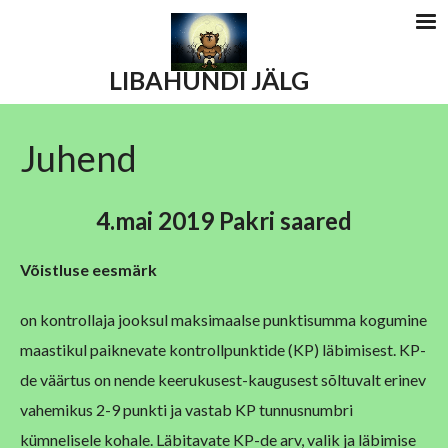
LIBAHUNDI JÄLG
Juhend
4.mai 2019 Pakri saared
Võistluse eesmärk
on kontrollaja jooksul maksimaalse punktisumma kogumine
maastikul paiknevate kontrollpunktide (KP) läbimisest. KP-
de väärtus on nende keerukusest-kaugusest sõltuvalt erinev
vahemikus 2-9 punkti ja vastab KP tunnusnumbri
kümnelisele kohale. Läbitavate KP-de arv, valik ja läbimise