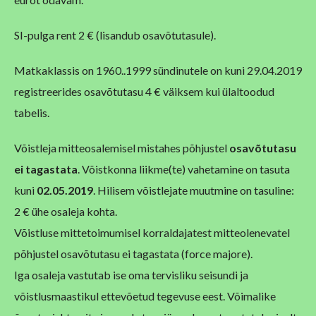
SI-pulga rent 2 € (lisandub osavõtutasule).
Matkaklassis on 1960..1999 sündinutele on kuni 29.04.2019
registreerides osavõtutasu 4 € väiksem kui ülaltoodud
tabelis.
Võistleja mitteosalemisel mistahes põhjustel
osavõtutasu
ei tagastata
. Võistkonna liikme(te) vahetamine on tasuta
kuni
02.05.2019
. Hilisem võistlejate muutmine on tasuline:
2 € ühe osaleja kohta.
Võistluse mittetoimumisel korraldajatest mitteolenevatel
põhjustel osavõtutasu ei tagastata (force majore).
Iga osaleja vastutab ise oma tervisliku seisundi ja
võistlusmaastikul ettevõetud tegevuse eest. Võimalike