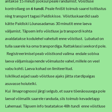
antakse 15 minuti jooksul peale randumist. Võistluse
kontrollaeg on
6 tundi
. Peale finišit toimub saarel toitlustus
ning transport tagasi Paldiskisse. Võistluskaardid saab
kätte Paldiski Lõunasadamas 30 minutit enne laeva
väljumist. Täpsem info võistluse ja transpordi kohta
avaldatakse kodulehel vahetult enne võistlust. Lubatud on
tulla saarele ka oma transpordiga. Rattaklassi seekord pole.
Registreerimisel peab võistkond valima endale sobiva
laeva väljumisaja nende võimaluste vahel, millele on veel
vabu kohti. Laeva kohad on limiteeritud.
Isiklikud asjad saab võistluse ajaks jätta stardipaigas
asuvasse hoiutelki.
Kui ilmaprognoosi järgi selgub, et suure tõenäosusega pole
laeval võimalik saarele randuda, siis toimub kevadetapp
Lahemaal. Täpsem info teatatakse 48h tundi enne võistluse