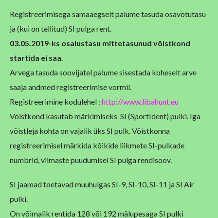
Registreerimisega samaaegselt palume tasuda osavõtutasu
ja (kui on tellitud) SI pulga rent.
03.05.2019-ks osalustasu mittetasunud võistkond
startida ei saa
.
Arvega tasuda soovijatel palume sisestada koheselt arve
saaja andmed registreerimise vormil.
Registreerimine kodulehel :
http://www.libahunt.eu
Võistkond kasutab märkimiseks SI (SportIdent) pulki.
Iga
võistleja kohta on vajalik üks SI pulk. Võistkonna
registreerimisel märkida kõikide liikmete SI-pulkade
numbrid, viimaste puudumisel SI pulga rendisoov.
SI jaamad toetavad muuhulgas SI-9, SI-10, SI-11 ja SI Air
pulki.
On võimalik rentida 128 või 192 mälupesaga SI pulki