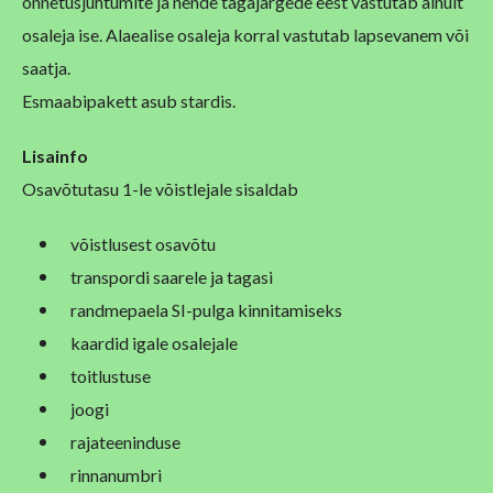
õnnetusjuhtumite ja nende tagajärgede eest vastutab ainult
osaleja ise. Alaealise osaleja korral vastutab lapsevanem või
saatja.
Esmaabipakett asub stardis.
Lisainfo
Osavõtutasu 1-le võistlejale sisaldab
võistlusest osavõtu
transpordi saarele ja tagasi
randmepaela SI-pulga kinnitamiseks
kaardid igale osalejale
toitlustuse
joogi
rajateeninduse
rinnanumbri