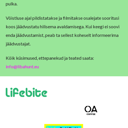
pulka.
Võistluse ajal pildistatakse ja filmitakse osalejate sooritusi
koos jäädvustatu hilisema avaldamisega. Kui keegi ei soovi
enda jäädvustamist, peab ta sellest koheselt informeerima
jäädvustajat.
Kõik küsimused, ettepanekud ja teated saata:
info@libahunt.eu