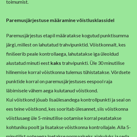
toimumist.
P
aremusjärjestuse määramine võistlusklassidel
Paremusjärjestus etapil määratakse kogutud punktisumma
järgi, millest on lahutatud trahvipunktid. Võistkonnalt, kes
finišeerib peale kontrollaega, lahutatakse iga üleoldud
alustatud minuti eest
kaks
trahvipunkti. Üle 30 minutilise
hilinemise korral võistkonna tulemus tühistatakse. Võrdsete
punktide korral on paremusjärjestuses eespool raja
läbimisele vähem aega kulutanud võistkond.
Kui võistkond jõuab lisaülesandega kontrollpunkti ja seal on
ees teine võistkond, kes sooritab ülesannet, siis võistkonna
võistlusaeg üle 5-minutilise ootamise korral peatatakse
kohtuniku poolt ja lisatakse võistkonna kontrollajale. Alla 5-
minutilist ooteaega loetakse normaalseks ajakuluks ja seda