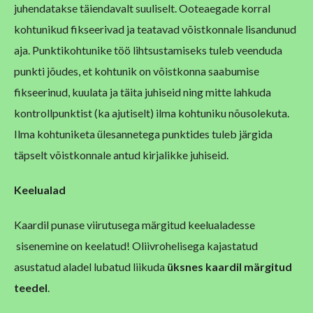
juhendatakse täiendavalt suuliselt. Ooteaegade korral
kohtunikud fikseerivad ja teatavad võistkonnale lisandunud
aja. Punktikohtunike töö lihtsustamiseks tuleb veenduda
punkti jõudes, et kohtunik on võistkonna saabumise
fikseerinud, kuulata ja täita juhiseid ning mitte lahkuda
kontrollpunktist (ka ajutiselt) ilma kohtuniku nõusolekuta.
Ilma kohtuniketa ülesannetega punktides tuleb järgida
täpselt võistkonnale antud kirjalikke juhiseid.
Keelualad
Kaardil punase viirutusega märgitud keelualadesse
sisenemine on keelatud! Oliivrohelisega kajastatud
asustatud aladel lubatud liikuda
üksnes kaardil märgitud
teedel
.