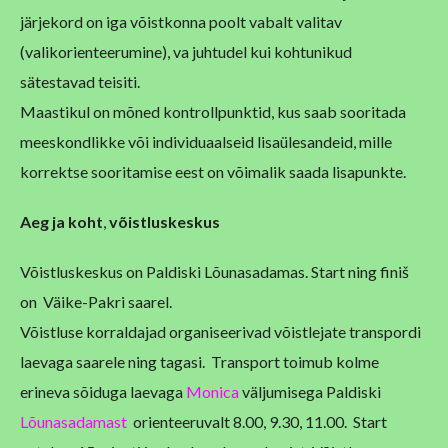
järjekord on iga võistkonna poolt vabalt valitav
(valikorienteerumine), va juhtudel kui kohtunikud
sätestavad teisiti.
Maastikul on mõned kontrollpunktid, kus saab sooritada
meeskondlikke või individuaalseid lisaülesandeid, mille
korrektse sooritamise eest on võimalik saada lisapunkte.
Aeg
ja koht
,
võistluskeskus
Võistluskeskus on Paldiski Lõunasadamas. Start ning finiš
on Väike-Pakri saarel.
Võistluse korraldajad organiseerivad võistlejate transpordi
laevaga saarele ning tagasi. Transport toimub kolme
erineva sõiduga laevaga
Monica
väljumisega Paldiski
Lõunasadamast
orienteeruvalt 8.00, 9.30, 11.00. Start