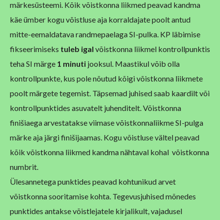
märkesüsteemi. Kõik võistkonna liikmed peavad kandma
käe ümber kogu võistluse aja korraldajate poolt antud
mitte-eemaldatava randmepaelaga SI-pulka. KP läbimise
fikseerimiseks
tuleb igal
võistkonna liikmel kontrollpunktis
teha SI märge
1 minuti
jooksul. Maastikul võib olla
kontrollpunkte, kus pole nõutud kõigi võistkonna liikmete
poolt märgete tegemist. Täpsemad juhised saab kaardilt või
kontrollpunktides asuvatelt juhenditelt. Võistkonna
finišiaega arvestatakse viimase võistkonnaliikme SI-pulga
märke aja järgi finišijaamas. Kogu võistluse vältel peavad
kõik võistkonna liikmed kandma nähtaval kohal võistkonna
numbrit.
Ülesannetega punktides peavad kohtunikud arvet
võistkonna sooritamise kohta. Tegevusjuhised mõnedes
punktides antakse võistlejatele kirjalikult, vajadusel