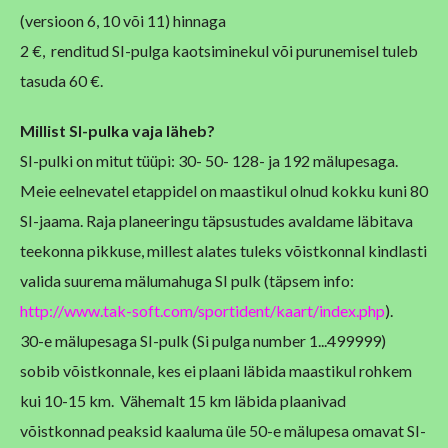
(versioon 6, 10 või 11) hinnaga
2 €, renditud SI-pulga kaotsiminekul või purunemisel tuleb
tasuda 60 €.
Millist SI-pulka vaja läheb?
SI-pulki on mitut tüüpi: 30- 50- 128- ja 192 mälupesaga.
Meie eelnevatel etappidel on maastikul olnud kokku kuni 80
SI-jaama. Raja planeeringu täpsustudes avaldame läbitava
teekonna pikkuse, millest alates tuleks võistkonnal kindlasti
valida suurema mälumahuga SI pulk (täpsem info:
http://www.tak-soft.com/sportident/kaart/index.php
).
30-e mälupesaga SI-pulk (Si pulga number 1...499999)
sobib võistkonnale, kes ei plaani läbida maastikul rohkem
kui 10-15 km. Vähemalt 15 km läbida plaanivad
võistkonnad peaksid kaaluma üle 50-e mälupesa omavat SI-