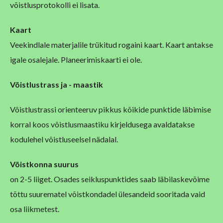
võistlusprotokolli ei lisata.
Kaart
Veekindlale materjalile trükitud rogaini kaart. Kaart antakse
igale osalejale. Planeerimiskaarti ei ole.
Võistlust
rass ja
-
maastik
Võistlustrassi orienteeruv pikkus kõikide punktide läbimise
korral koos võistlusmaastiku kirjeldusega avaldatakse
kodulehel võistluseelsel nädalal.
Võistkonna suurus
on 2-5 liiget. Osades seikluspunktides saab läbilaskevõime
tõttu suurematel võistkondadel ülesandeid sooritada vaid
osa liikmetest.