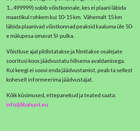
1...499999) sobib võistkonnale, kes ei plaani läbida
maastikul rohkem kui 10-15 km. Vähemalt 15 km
läbida plaanivad võistkonnad peaksid kaaluma üle 50-
e mälupesa omavat SI-pulka.
Võistluse ajal pildistatakse ja filmitakse osalejate
sooritusi koos jäädvustatu hilisema avaldamisega.
Kui keegi ei soovi enda jäädvustamist, peab ta sellest
koheselt informeerima jäädvustajat.
Kõik küsimused, ettepanekud ja teated saata:
info@libahunt.eu