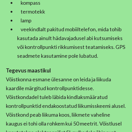
kompass
termotekk
lamp
veekindlalt pakitud mobiiltelefon, mida tohib
kasutada ainult hädavajadusel abi kutsumiseks
või kontrollpunkti rikkumisest teatamiseks. GPS
seadmete kasutamine pole lubatud.
Tegevus maastikul
Võistkonna esmane ülesanne on leida ja liikuda
kaardile märgitud kontrollpunktidesse.
Võistkondadel tuleb läbida kindlaksmääratud
kontrollpunktid endakoostatud liikumisskeemi alusel.
Võistkond peab liikuma koos, liikmete vaheline
kaugus ei tohi olla rohkem kui 50 meetrit. Võistlusel