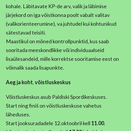
kohale. Läbitavate KP-de arv, valik ja läbimise
järjekord on iga võistkonna poolt vabalt valitav
(valikorienteerumine), va juhtudel kui kohtunikud
sätestavad teisiti.
Maastikul on mõned kontrollpunktid, kus saab
sooritada meeskondlikke või individuaalseid
lisaülesandeid, mille korrektse sooritamise eest on
võimalik saada lisapunkte.
Aeg
ja koht
,
võistluskeskus
Võistluskeskus asub Paldiski Spordikeskuses.
Start ning finiš on võistluskeskuse vahetus
läheduses.
Start jooksuradadele 12.oktoobril kell
11.00
.