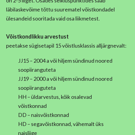
on 2-5 liiget. Osades seikluspunktides saab
läbilaskevõime tõttu suurematel võistkondadel
ülesandeid sooritada vaid osa liikmetest.
Võistkondlikku arvestust
peetakse sügisetapil 15 võistlusklassis alljärgnevalt:
JJ15 – 2004 a või hiljem sündinud noored
soopiiranguteta
JJ19 – 2000 a või hiljem sündinud noored
soopiiranguteta
HH – üldarvestus, kõik osalevad
võistkonnad
DD – naisvõistkonnad
HD – segavõistkonnad, vähemalt üks
naisliige