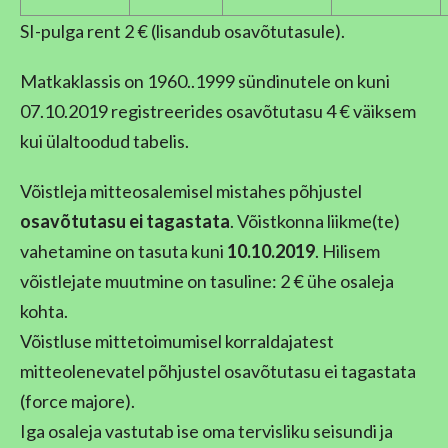
SI-pulga rent 2 € (lisandub osavõtutasule).
Matkaklassis on 1960..1999 sündinutele on kuni
07.10.2019 registreerides osavõtutasu 4 € väiksem
kui ülaltoodud tabelis.
Võistleja mitteosalemisel mistahes põhjustel
osavõtutasu ei tagastata
. Võistkonna liikme(te)
vahetamine on tasuta kuni
10.10.2019
. Hilisem
võistlejate muutmine on tasuline: 2 € ühe osaleja
kohta.
Võistluse mittetoimumisel korraldajatest
mitteolenevatel põhjustel osavõtutasu ei tagastata
(force majore).
Iga osaleja vastutab ise oma tervisliku seisundi ja