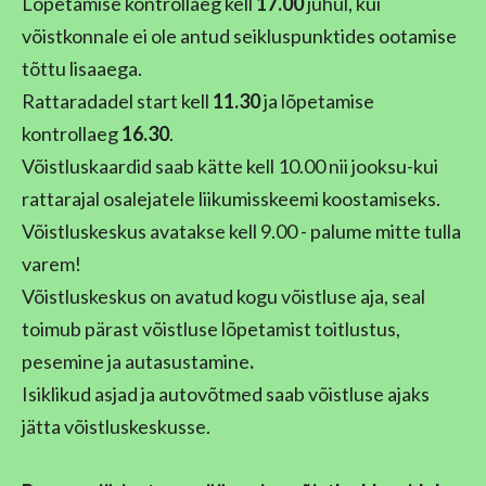
Lõpetamise kontrollaeg kell
17.00
juhul, kui
võistkonnale ei ole antud seikluspunktides ootamise
tõttu lisaaega.
Rattaradadel start kell
11.30
ja lõpetamise
kontrollaeg
16.30
.
Võistluskaardid saab kätte kell 10.00 nii jooksu-kui
rattarajal osalejatele liikumisskeemi koostamiseks.
Võistluskeskus avatakse kell 9.00 - palume mitte tulla
varem!
Võistluskeskus on avatud kogu võistluse aja, seal
toimub pärast võistluse lõpetamist
toitlustus,
pesemine ja autasustamine
.
Isiklikud asjad ja autovõtmed saab võistluse ajaks
jätta võistluskeskusse.