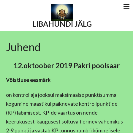
LIBAHUNDI JÄLG
Juhend
12.oktoober 2019 Pakri poolsaar
Võistluse eesmärk
on kontrollaja jooksul maksimaalse punktisumma
kogumine maastikul paiknevate kontrollpunktide
(KP) läbimisest. KP-de väärtus on nende
keerukusest-kaugusest sõltuvalt erinev vahemikus
2-9 punkti ja vastab KP tunnusnumbri kümnelisele