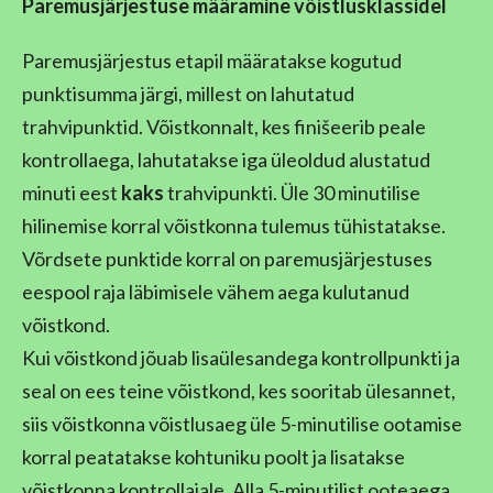
P
aremusjärjestuse määramine võistlusklassidel
Paremusjärjestus etapil määratakse kogutud
punktisumma järgi, millest on lahutatud
trahvipunktid. Võistkonnalt, kes finišeerib peale
kontrollaega, lahutatakse iga üleoldud alustatud
minuti eest
kaks
trahvipunkti. Üle 30 minutilise
hilinemise korral võistkonna tulemus tühistatakse.
Võrdsete punktide korral on paremusjärjestuses
eespool raja läbimisele vähem aega kulutanud
võistkond.
Kui võistkond jõuab lisaülesandega kontrollpunkti ja
seal on ees teine võistkond, kes sooritab ülesannet,
siis võistkonna võistlusaeg üle 5-minutilise ootamise
korral peatatakse kohtuniku poolt ja lisatakse
võistkonna kontrollajale. Alla 5-minutilist ooteaega