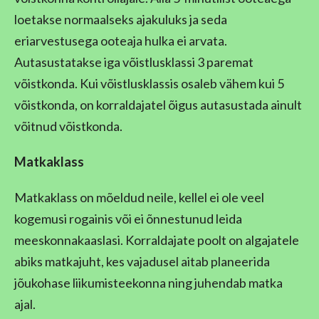
loetakse normaalseks ajakuluks ja seda
eriarvestusega ooteaja hulka ei arvata.
Autasustatakse iga võistlusklassi 3 paremat
võistkonda. Kui võistlusklassis osaleb vähem kui 5
võistkonda, on korraldajatel õigus autasustada ainult
võitnud võistkonda.
Matkaklass
Matkaklass on mõeldud neile, kellel ei ole veel
kogemusi rogainis või ei õnnestunud leida
meeskonnakaaslasi. Korraldajate poolt on algajatele
abiks matkajuht, kes vajadusel aitab planeerida
jõukohase liikumisteekonna ning juhendab matka
ajal.