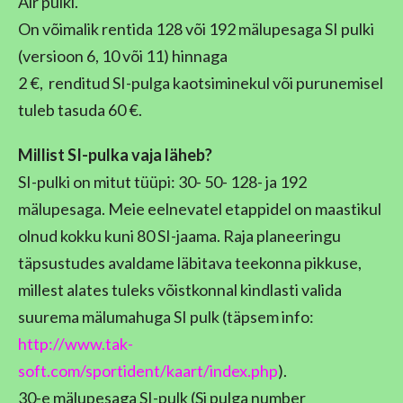
Air pulki.
On võimalik rentida 128 või 192 mälupesaga SI pulki
(versioon 6, 10 või 11) hinnaga
2 €, renditud SI-pulga kaotsiminekul või purunemisel
tuleb tasuda 60 €.
Millist SI-pulka vaja läheb?
SI-pulki on mitut tüüpi: 30- 50- 128- ja 192
mälupesaga. Meie eelnevatel etappidel on maastikul
olnud kokku kuni 80 SI-jaama. Raja planeeringu
täpsustudes avaldame läbitava teekonna pikkuse,
millest alates tuleks võistkonnal kindlasti valida
suurema mälumahuga SI pulk (täpsem info:
http://www.tak-
soft.com/sportident/kaart/index.php
).
30-e mälupesaga SI-pulk (Si pulga number