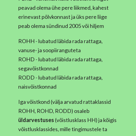
peavad olema ühe pere liikmed, kahest
erinevast põlvkonnast ja üks pere liige
peab olema sündinud 2005 või hiljem
ROHH - lubatud läbida rada rattaga,
vanuse- ja soopiiranguteta
ROHD - lubatud läbida rada rattaga,
segavõistkonnad
RODD - lubatud läbida rada rattaga,
naisvõistkonnad
Iga võistkond (välja arvatud rattaklassid
ROHH, ROHD, RODD) osaleb
üldarvestuses
(võistlusklass HH) ja kõigis
võistlusklassides, mille tingimustele ta