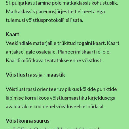
SI-pulga kasutamine pole matkaklassis kohustuslik.
Matkaklassis paremusjärjestust ei peeta ega
tulemusi võistlusprotokolli ei lisata.
Kaart
Veekindlale materjalile trükitud rogaini kaart. Kaart
antakse igale osalejale. Planeerimiskaarti ei ole.
Kaardi mõõtkava teatatakse enne võistlust.
Võistlust
rass ja
-
maastik
Võistlustrassi orienteeruv pikkus kõikide punktide
läbimise korral koos võistlusmaastiku kirjeldusega
avaldatakse kodulehel võistluseelsel nädalal.
Võistkonna suurus