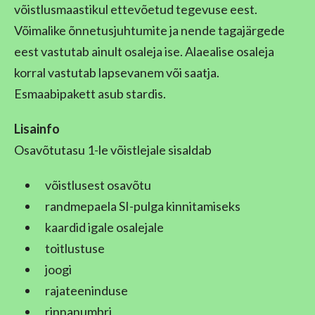
võistlusmaastikul ettevõetud tegevuse eest.
Võimalike õnnetusjuhtumite ja nende tagajärgede
eest vastutab ainult osaleja ise. Alaealise osaleja
korral vastutab lapsevanem või saatja.
Esmaabipakett asub stardis.
Lisainfo
Osavõtutasu 1-le võistlejale sisaldab
võistlusest osavõtu
randmepaela SI-pulga kinnitamiseks
kaardid igale osalejale
toitlustuse
joogi
rajateeninduse
rinnanumbri