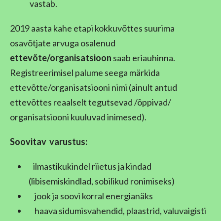
vastab.
2019 aasta kahe etapi kokkuvõttes suurima
osavõtjate arvuga osalenud
ettevõte/organisatsioon
saab eriauhinna.
Registreerimisel palume seega märkida
ettevõtte/organisatsiooni nimi (ainult antud
ettevõttes reaalselt tegutsevad /õppivad/
organisatsiooni kuuluvad inimesed).
Soovitav
varustus:
ilmastikukindel riietus ja kindad
(libisemiskindlad, sobilikud ronimiseks)
jook ja soovi korral energianäks
haava sidumisvahendid, plaastrid, valuvaigisti