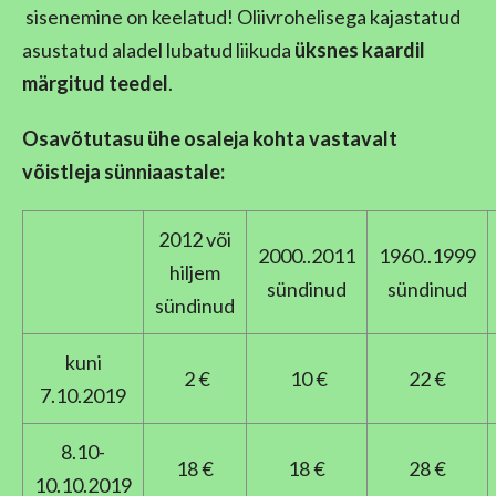
sisenemine on keelatud! Oliivrohelisega kajastatud
asustatud aladel lubatud liikuda
üksnes kaardil
märgitud teedel
.
Osavõtutasu ühe osaleja kohta vastavalt
võistleja sünniaastale:
2012 või
2000..2011
1960..1999
hiljem
sündinud
sündinud
sündinud
kuni
2 €
10 €
22 €
7.10.2019
8.10-
18 €
18 €
28 €
10.10.2019