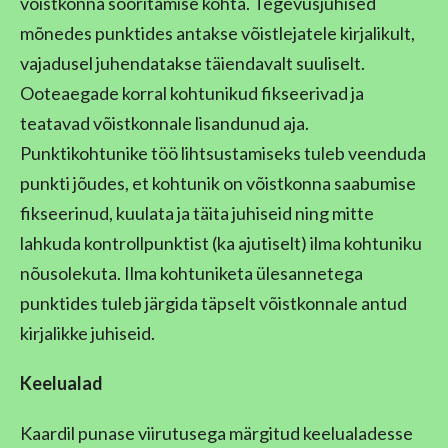
võistkonna sooritamise kohta. Tegevusjuhised
mõnedes punktides antakse võistlejatele kirjalikult,
vajadusel juhendatakse täiendavalt suuliselt.
Ooteaegade korral kohtunikud fikseerivad ja
teatavad võistkonnale lisandunud aja.
Punktikohtunike töö lihtsustamiseks tuleb veenduda
punkti jõudes, et kohtunik on võistkonna saabumise
fikseerinud, kuulata ja täita juhiseid ning mitte
lahkuda kontrollpunktist (ka ajutiselt) ilma kohtuniku
nõusolekuta. Ilma kohtuniketa ülesannetega
punktides tuleb järgida täpselt võistkonnale antud
kirjalikke juhiseid.
Keelualad
Kaardil punase viirutusega märgitud keelualadesse