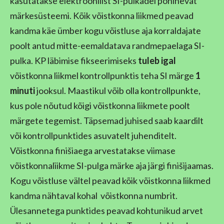
kasutatakse elektroonilist SI-pulkadel põhinevat
märkesüsteemi. Kõik võistkonna liikmed peavad
kandma käe ümber kogu võistluse aja korraldajate
poolt antud mitte-eemaldatava randmepaelaga SI-
pulka. KP läbimise fikseerimiseks
tuleb igal
võistkonna liikmel kontrollpunktis teha SI märge
1
minuti
jooksul. Maastikul võib olla kontrollpunkte,
kus pole nõutud kõigi võistkonna liikmete poolt
märgete tegemist. Täpsemad juhised saab kaardilt
või kontrollpunktides asuvatelt juhenditelt.
Võistkonna finišiaega arvestatakse viimase
võistkonnaliikme SI-pulga märke aja järgi finišijaamas.
Kogu võistluse vältel peavad kõik võistkonna liikmed
kandma nähtaval kohal võistkonna numbrit.
Ülesannetega punktides peavad kohtunikud arvet