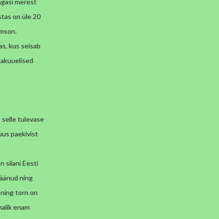
agasi merest
astas on üle 20
amson.
as, kus seisab
takuuelised
I selle tulevase
uus paekivist
 siiani Eesti
 jäänud ning
t ning torn on
imalik enam