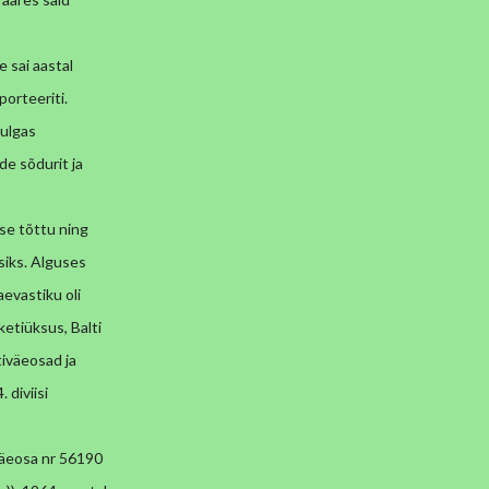
e sai aastal
orteeriti.
hulgas
de sõdurit ja
e tõttu ning
siks. Alguses
aevastiku oli
ketiüksus, Balti
tiväeosad ja
 diviisi
väeosa nr 56190