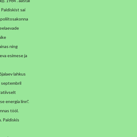
. 1964 . aastal
 Paldiskist sai
 poliitosakonna
veelaevade
nike
ainas ning
aeva
esimese ja
jalaev lahkus
. septembril
atiivselt
e energia linn".
innas tööl.
 Paldiskis