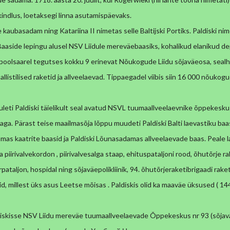
indlus, loetaksegi linna
asutamispäevaks.
e kaubasadam ning Katariina II nimetas selle Baltijski Portiks.
Paldiski nim
Baaside lepingu alusel NSV Liidule
mereväebaasiks, kohalikud elanikud dep
i poolsaarel tegutses
kokku 9 erinevat Nõukogude Liidu sõjaväeosa, seal
listilised
raketid ja allveelaevad. Tippaegadel viibis siin 16 000 nõukogu
leti Paldiski täielikult seal avatud NSVL tuumaallveelaevnike
õppekeskus
iaga.
Pärast teise maailmasõja lõppu muudeti Paldiski Balti laevastiku baa
amas kaatrite baasid ja Paldiski Lõunasadamas allveelaevade baas. Peale
l
a piirivalvekordon , piirivalvesalga staap, ehituspataljoni
rood, õhutõrje ra
rpataljon, hospidal ning
sõjaväepolikliinik, 94. õhutõrjeraketibrigaadi rake
id,
millest üks asus Leetse mõisas . Paldiskis olid ka maaväe üksused ( 144.
ldiskisse NSV Liidu mereväe tuumaallveelaevade Õppekeskus nr 93
(sõja