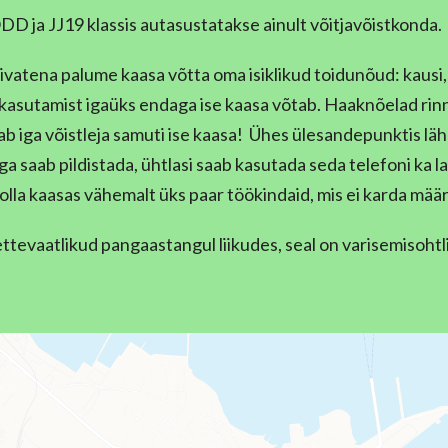
ja JJ19 klassis autasustatakse ainult võitjavõistkonda.
vatena palume kaasa võtta oma isiklikud toidunõud: kausi, 
le kasutamist igaüks endaga ise kaasa võtab. Haaknõelad ri
ab iga võistleja samuti ise kaasa! Ühes ülesandepunktis läh
ega saab pildistada, ühtlasi saab kasutada seda telefoni ka 
 olla kaasas vähemalt üks paar töökindaid, mis ei karda mää
ttevaatlikud pangaastangul liikudes, seal on varisemisohtl