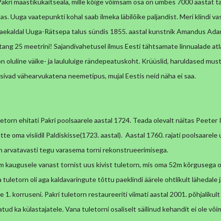
 Pakri maastikukaitseala, mille kõige võimsam osa on umbes
7000 aastat t
las. Uuga vaatepunkti kohal saab
ilmeka läbilõike paljandist. Meri klindi v
aekaldal Uuga-Rätsepa talus sündis 1855. aastal kunstnik Amandus Ad
tang 25 meetrini!
Sajandivahetusel ilmus Eesti tähtsamate linnualade atl
 on
oluline väike- ja laululuige rändepeatuskoht. Krüüslid, haruldased mus
üsivad vähearvukatena neemetipus, mujal Eestis neid näha ei saa.
torn ehitati Pakri poolsaarele aastal 1724. Teada olevalt näitas Peeter
tte oma visiidil Paldiskisse(1723. aastal).
Aastal 1760. rajati poolsaarele 
on arvatavasti tegu
varasema torni rekonstrueerimisega.
0m kaugusele vanast tornist uus kivist tuletorn, mis oma 52m
kõrgusega on
 tuletorn oli aga kaldavaringute tõttu
paeklindi äärele ohtlikult lähedale
e 1. korruseni.
Pakri tuletorn restaureeriti viimati aastal 2001. põhjalikul
atud ka külastajatele. Vana tuletorni osaliselt säilinud kehandit ei ole võ