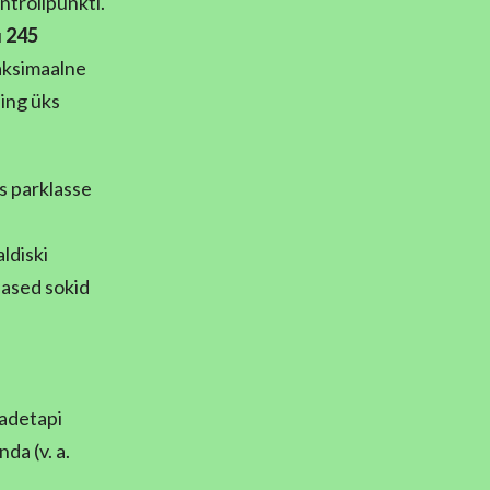
ntrollpunkti.
u
245
Maksimaalne
ing üks
s parklasse
aldiski
dased sokid
vadetapi
da (v. a.