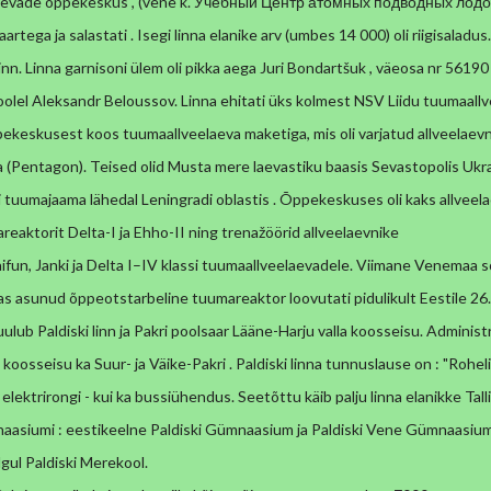
laevade õppekeskus , (vene k. Учебный Центр
атомных подводных лодок))
aartega ja salastati . Isegi
linna elanike arv (umbes 14 000) oli riigisaladus.
inn.
Linna garnisoni ülem oli pikka aega Juri Bondartšuk , väeosa nr 56190
poolel Aleksandr Beloussov.
Linna ehitati üks kolmest NSV Liidu tuumaall
õppekeskusest
koos tuumaallveelaeva maketiga, mis oli varjatud allveelaev
a
(Pentagon). Teised olid Musta mere laevastiku baasis Sevastopolis Ukr
 tuumajaama lähedal Leningradi oblastis . Õppekeskuses oli kaks allveel
eaktorit Delta-I ja Ehho-II ning trenažöörid allveelaevnike
fun, Janki ja Delta I–IV klassi tuumaallveelaevadele.
Viimane Venemaa sõ
nnas asunud õppeotstarbeline
tuumareaktor loovutati pidulikult Eestile 26
uulub Paldiski
linn ja Pakri poolsaar Lääne-Harju valla koosseisu.
Administr
 koosseisu ka Suur- ja Väike-Pakri . Paldiski linna
tunnuslause on : "Rohelis
 elektrirongi - kui ka
bussiühendus. Seetõttu käib palju linna elanikke Tall
aasiumi : eestikeelne Paldiski Gümnaasium ja Paldiski Vene Gümnaasium.
lgul Paldiski Merekool.