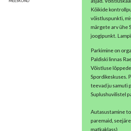
asjad. Võistluska
MEESKOND
Kõikide kontrollp
võistluspunkti, m
märgete arv ühe S
joogipunkt. Lampi
Parkimine on orga
Paldiski linnas Ra
Võistluse lõpped
Spordikeskuses. P
teevad ju samuti
Suplushuvilistel p
Autasustamine toi
paremaid, seejärel
matkaklass)