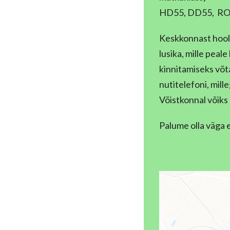
HD55, DD55, RODD 
Keskkonnast hooli
lusika, mille pea
kinnitamiseks võt
nutitelefoni, mill
Võistkonnal võiks
Palume olla väga e