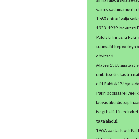
valmis sadamamuul ja k
1760 ehitati välja väik
1933. 1939 loovutati 
Paldiski linnas ja Pakr
tuumalõhkepeadega bal
ohvitseri.
Alates 1968.aastast su
ümbritseti okastraata
olid
Paldiski Põhjasad
Pakri poolsaarel veel k
laevastiku distsiplinaa
isegi ballistilised raket
tagalaladu).
1962. aastal loodi Pa