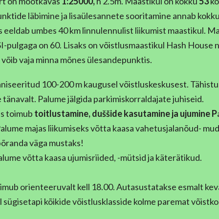
art on mõõtkavas
1:25000,
h 2.5m. Maastikul on kokku
53
ko
unktide läbimine ja lisaülesannete sooritamine annab kokk
is eeldab umbes 40 km linnulennulist liikumist maastikul. 
I-pulgaga on 60. Lisaks on võistlusmaastikul Hash House n
 võib vaja minna mõnes ülesandepunktis.
niseeritud 100-200 m kaugusel võistluskeskusest. Tähistu
e tänavalt. Palume jälgida parkimiskorraldajate juhiseid.
es toimub
toitlustamine, duššide kasutamine ja ujumine P
alume majas liikumiseks võtta kaasa vahetusjalanõud- mu
 põranda väga mustaks!
alume võtta kaasa ujumisriided, -mütsid ja käterätikud.
mub orienteeruvalt kell 18.00. Autasustatakse esmalt ke
 sügisetapi kõikide võistlusklasside kolme paremat võistkon