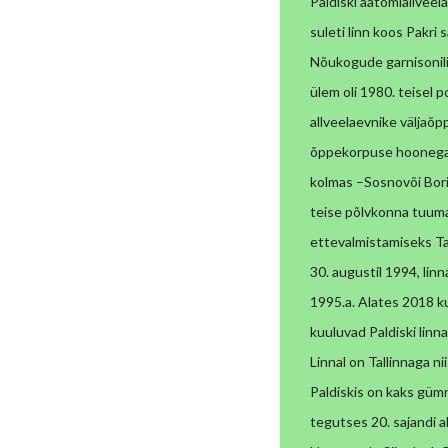
Paldiski aatomiallvee
suleti linn koos Pakri s
Nõukogude garnisonil
ülem oli
1980. teisel 
allveelaevnike välja
õppekorpuse hooneg
kolmas –
Sosnovõi Bori
teise põlvkonna tuumar
ettevalmistamiseks Tai
30. augustil 1994, li
1995.a. Alates 2018 k
kuuluvad Paldiski linna
Linnal on Tallinnaga nii
Paldiskis on kaks
gümn
tegutses 20. sajandi a