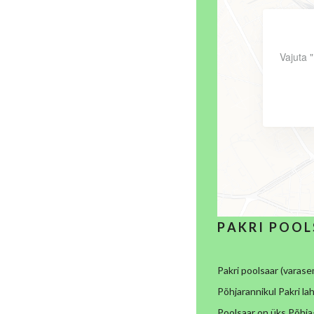
Vajuta 
P A K R I P O O L
Pakri poolsaar (varas
Põhjarannikul Pakri la
Poolsaar on üks Põhja