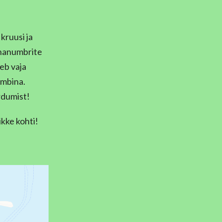
kruusi ja
nnanumbrite
eb vaja
lambina.
rdumist!
ikke kohti!