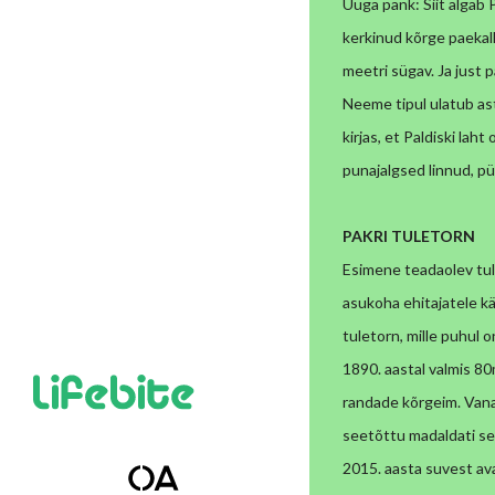
Uuga pank: Siit algab
kerkinud kõrge paekal
meetri sügav. Ja just
p
Neeme tipul ulatub as
kirjas, et Paldiski laht
punajalgsed linnud, p
PAKRI TULETORN
Esimene teadaolev tule
asukoha ehitajatele kä
tuletorn, mille puhul 
1890. aastal valmis 8
randade kõrgeim. Vana
seetõttu madaldati se
2015. aasta suvest
av