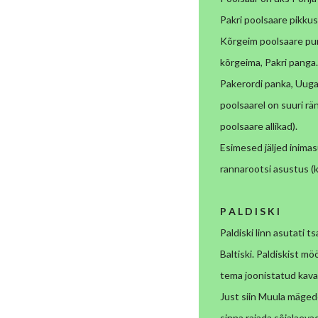
Pakri poolsaare pikkus
Kõrgeim poolsaare pun
kõrgeima, Pakri panga.
Pakerordi panka, Uuga
poolsaarel
on suuri rä
poolsaare allikad).
Esimesed jäljed inimas
rannarootsi asustus (
P A L D I S K I
Paldiski linn asutati t
Baltiski. Paldiskist m
tema joonistatud kava
Just siin Muula mägedes
sinna rajada sõjalaevad