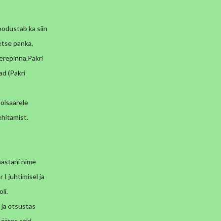
oodustab ka siin
etse panka,
erepinna.Pakri
kad
(Pakri
oolsaarele
hitamist.
astani nime
r I juhtimisel ja
li.
 ja otsustas
 ääres said