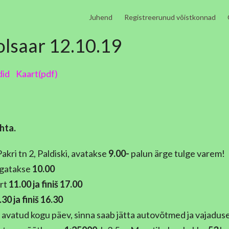
Juhend
Registreerunud võistkonnad
olsaar 12.10.19
did
Kaart(pdf)
hta.
akri tn 2, Paldiski, avatakse
9.00-
palun ärge tulge varem!
agatakse
10.00
art
11.00 ja finiš 17.00
.30 ja finiš 16.30
avatud kogu päev, sinna saab jätta autovõtmed ja vajadusel