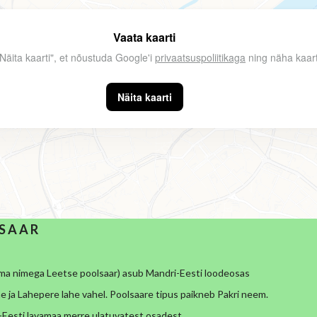
Vaata kaarti
"Näita kaarti", et nõustuda Google'i
privaatsuspoliitikaga
ning näha kaart
Näita kaarti
 S A A R
ema nimega Leetse poolsaar) asub Mandri-Eesti loodeosas
he ja Lahepere lahe vahel. Poolsaare tipus paikneb Pakri neem.
-Eesti lavamaa merre ulatuvatest osadest.