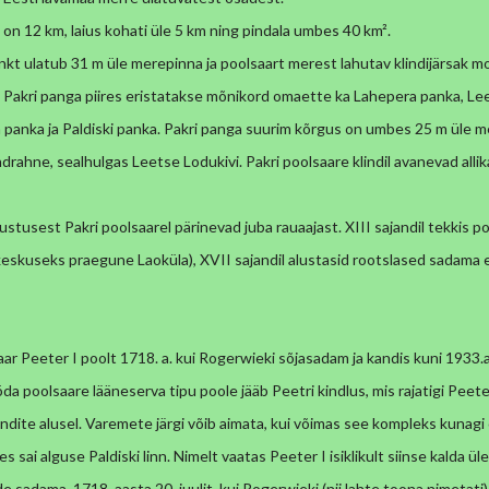
 on 12 km, laius kohati üle 5 km ning pindala umbes 40 km².
kt ulatub 31 m üle merepinna ja poolsaart merest lahutav
klindijärsak m
 Pakri panga piires eristatakse
mõnikord omaette ka Lahepera panka, Le
 panka ja
Paldiski panka. Pakri panga suurim kõrgus on umbes 25 m üle m
ndrahne, sealhulgas Leetse Lodukivi. Pakri poolsaare klindil avanevad alli
ustusest Pakri poolsaarel pärinevad juba rauaajast. XIII sajandil
tekkis p
keskuseks praegune Laoküla), XVII sajandil
alustasid rootslased sadama e
saar Peeter I poolt 1718. a. kui Rogerwieki sõjasadam ja kandis kuni
1933.a
ööda poolsaare lääneserva tipu poole jääb Peetri
kindlus, mis rajatigi Peete
ndite alusel. Varemete järgi
võib aimata, kui võimas see kompleks kunagi o
 sai alguse Paldiski linn. Nimelt vaatas Peeter I isiklikult siinse kalda
üle
e sadama. 1718. aasta 20. juulit, kui Rogerwieki (nii
lahte toona nimetati)