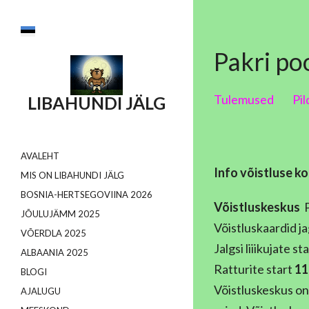
Pakri po
Tulemused
Pil
LIBAHUNDI JÄLG
AVALEHT
Info võistluse ko
MIS ON LIBAHUNDI JÄLG
BOSNIA-HERTSEGOVIINA 2026
Võistluskeskus
P
JÕULUJÄMM 2025
Võistluskaardid j
VÕERDLA 2025
Jalgsi liiikujate st
ALBAANIA 2025
Ratturite start
11
BLOGI
Võistluskeskus on 
AJALUGU