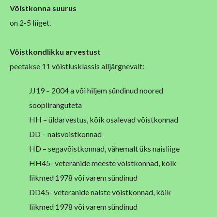
Võistkonna suurus
on 2-5 liiget.
Võistkondlikku arvestust
peetakse 11 võistlusklassis alljärgnevalt:
JJ19 – 2004 a või hiljem sündinud noored
soopiiranguteta
HH – üldarvestus, kõik osalevad võistkonnad
DD – naisvõistkonnad
HD – segavõistkonnad, vähemalt üks naisliige
HH45- veteranide meeste võistkonnad, kõik
liikmed 1978 või varem sündinud
DD45- veteranide naiste võistkonnad, kõik
liikmed 1978 või varem sündinud