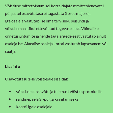
Võistluse mittetoimumisel korraldajatest mitteolenevatel
põhjustel osavõtutasu ei tagastata (force majore).
Iga osaleja vastutab ise oma tervisliku seisundi ja
võistlusmaastikul ettevõetud tegevuse eest. Võimalike
õnnetusjuhtumite ja nende tagajärgede eest vastutab ainult
osaleja ise. Alaealise osaleja korral vastutab lapsevanem või
saatja.
Lisainfo
Osavõtutasu 1-le võistlejale sisaldab:
võistlusest osavõtu ja tulemust võistlusprotokollis
randmepaela SI-pulga kinnitamiseks
kaardi igale osalejale