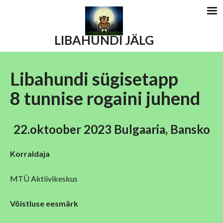
LIBAHUNDI JÄLG
Libahundi sügisetapp
8 tunnise rogaini
juhend
22.oktoober 2023 Bulgaaria, Bansko
Korraldaja
MTÜ Aktiivikeskus
Võistluse eesmärk