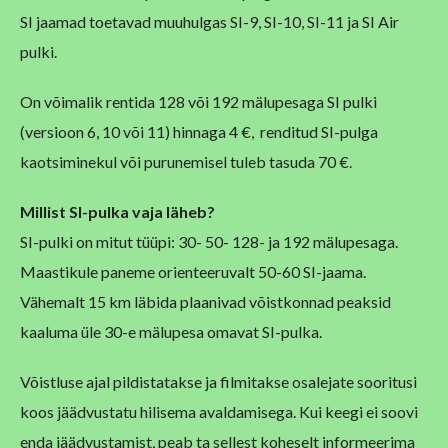
SI jaamad toetavad muuhulgas SI-9, SI-10, SI-11 ja SI Air
pulki.
On võimalik rentida 128 või 192 mälupesaga SI pulki
(versioon 6, 10 või 11) hinnaga 4 €, renditud SI-pulga
kaotsiminekul või purunemisel tuleb tasuda 70 €.
Millist SI-pulka vaja läheb?
SI-pulki on mitut tüüpi: 30- 50- 128- ja 192 mälupesaga.
Maastikule paneme orienteeruvalt 50-60 SI-jaama.
Vähemalt 15 km läbida plaanivad võistkonnad peaksid
kaaluma üle 30-e mälupesa omavat SI-pulka.
Võistluse ajal pildistatakse ja filmitakse osalejate sooritusi
koos jäädvustatu hilisema avaldamisega. Kui keegi ei soovi
enda jäädvustamist, peab ta sellest koheselt informeerima