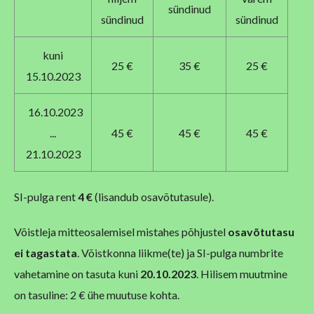
sündinud
sündinud
sündinud
kuni
25 €
35 €
25 €
15.10.2023
16.10.2023
...
45 €
45 €
45 €
21.10.2023
SI-pulga rent
4 €
(lisandub osavõtutasule).
Võistleja mitteosalemisel mistahes põhjustel
osavõtutasu
ei tagastata
. Võistkonna liikme(te) ja SI-pulga numbrite
vahetamine on tasuta kuni
20.10.2023
. Hilisem muutmine
on tasuline: 2 € ühe muutuse kohta.