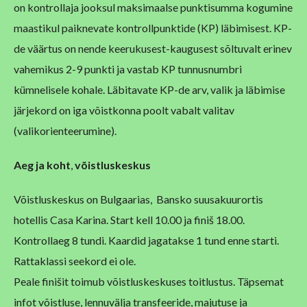
on kontrollaja jooksul maksimaalse punktisumma kogumine
maastikul paiknevate kontrollpunktide (KP) läbimisest. KP-
de väärtus on nende keerukusest-kaugusest sõltuvalt erinev
vahemikus 2-9 punkti ja vastab KP tunnusnumbri
kümnelisele kohale. Läbitavate KP-de arv, valik ja läbimise
järjekord on iga võistkonna poolt vabalt valitav
(valikorienteerumine).
Aeg
ja koht
,
võistluskeskus
Võistluskeskus on Bulgaarias, Bansko suusakuurortis
hotellis Casa Karina. Start kell 10.00 ja finiš 18.00.
Kontrollaeg 8 tundi. Kaardid jagatakse 1 tund enne starti.
Rattaklassi seekord ei ole.
Peale finišit toimub võistluskeskuses toitlustus. Täpsemat
infot võistluse, lennuvälja transfeeride, majutuse ja