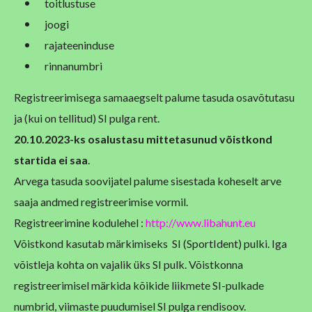
toitlustuse
joogi
rajateeninduse
rinnanumbri
Registreerimisega samaaegselt palume tasuda osavõtutasu
ja (kui on tellitud) SI pulga rent.
20.10.2023-ks osalustasu mittetasunud võistkond
startida ei saa
.
Arvega tasuda soovijatel palume sisestada koheselt arve
saaja andmed registreerimise vormil.
Registreerimine kodulehel :
http://www.libahunt.eu
Võistkond kasutab märkimiseks SI (SportIdent) pulki.
Iga
võistleja kohta on vajalik üks SI pulk. Võistkonna
registreerimisel märkida kõikide liikmete SI-pulkade
numbrid, viimaste puudumisel SI pulga rendisoov.