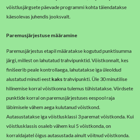
võistlusjärgsete päevade programmi kohta täiendatakse
käesolevas juhendis jooksvalt.
P
aremusjärjestuse määramine
Paremusjärjestus etapil määratakse kogutud punktisumma
järgi, millest on lahutatud trahvipunktid. Võistkonnalt, kes
finišeerib peale kontrollaega, lahutatakse iga üleoldud
alustatud minuti eest
kaks
trahvipunkti. Üle 30 minutilise
hilinemise korral võistkonna tulemus tühistatakse. Võrdsete
punktide korral on paremusjärjestuses eespool raja
läbimisele vähem aega kulutanud võistkond.
Autasustatakse iga võistlusklassi 3 paremat võistkonda. Kui
võistlusklassis osaleb vähem kui 5 võistkonda, on
korraldajatel õigus autasustada ainult võitnud võistkonda.