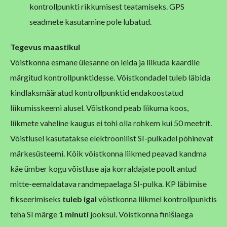
kontrollpunkti rikkumisest teatamiseks. GPS
seadmete kasutamine pole lubatud.
Tegevus maastikul
Võistkonna esmane ülesanne on leida ja liikuda kaardile
märgitud kontrollpunktidesse. Võistkondadel tuleb läbida
kindlaksmääratud kontrollpunktid endakoostatud
liikumisskeemi alusel. Võistkond peab liikuma koos,
liikmete vaheline kaugus ei tohi olla rohkem kui 50 meetrit.
Võistlusel kasutatakse elektroonilist SI-pulkadel põhinevat
märkesüsteemi. Kõik võistkonna liikmed peavad kandma
käe ümber kogu võistluse aja korraldajate poolt antud
mitte-eemaldatava randmepaelaga SI-pulka. KP läbimise
fikseerimiseks
tuleb igal
võistkonna liikmel kontrollpunktis
teha SI märge
1 minuti
jooksul. Võistkonna finišiaega