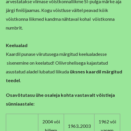
arvestatakse viimase võistkonnaliikme SI-pulga märke aja
järgi finišijaamas. Kogu võistluse vältel peavad kõik
võistkonna liikmed kandma nähtaval kohal võistkonna
numbrit.
Keelualad
Kaardil punase viirutusega märgitud keelualadesse
sisenemine on keelatud! Oliivrohelisega kajastatud
asustatud aladel lubatud liikuda
üksnes kaardil märgitud
teedel
.
Osavõtutasu ühe osaleja kohta vastavalt võistleja
sünniaastale:
2004 või
1962 või
1963..2003
hiljem
varem