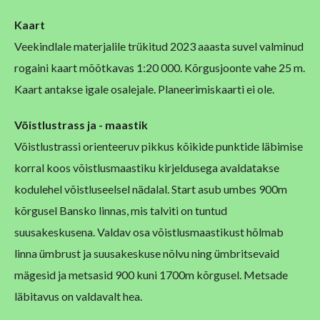
Kaart
Veekindlale materjalile trükitud 2023 aaasta suvel valminud
rogaini kaart mõõtkavas 1:20 000. Kõrgusjoonte vahe 25 m.
Kaart antakse igale osalejale. Planeerimiskaarti ei ole.
Võistlust
rass ja
-
maastik
Võistlustrassi orienteeruv pikkus kõikide punktide läbimise
korral koos võistlusmaastiku kirjeldusega avaldatakse
kodulehel võistluseelsel nädalal. Start asub umbes 900m
kõrgusel Bansko linnas, mis talviti on tuntud
suusakeskusena. Valdav osa võistlusmaastikust hõlmab
linna ümbrust ja suusakeskuse nõlvu ning ümbritsevaid
mägesid ja metsasid 900 kuni 1700m kõrgusel. Metsade
läbitavus on valdavalt hea.