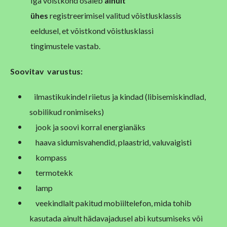
Iga võistkond osaleb
ainult
ühes
registreerimisel valitud võistlusklassis
eeldusel, et võistkond võistlusklassi
tingimustele vastab.
Soovitav
varustus:
ilmastikukindel riietus ja kindad (libisemiskindlad,
sobilikud ronimiseks)
jook ja soovi korral energianäks
haava sidumisvahendid, plaastrid, valuvaigisti
kompass
termotekk
lamp
veekindlalt pakitud mobiiltelefon, mida tohib
kasutada ainult hädavajadusel abi kutsumiseks või